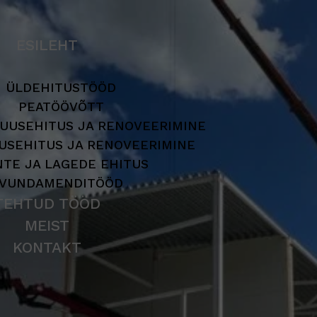
ESILEHT
ÜLDEHITUSTÖÖD
PEATÖÖVÕTT
 UUSEHITUS JA RENOVEERIMINE
USEHITUS JA RENOVEERIMINE
NTE JA LAGEDE EHITUS
VUNDAMENDITÖÖD
TEHTUD TÖÖD
MEIST
KONTAKT