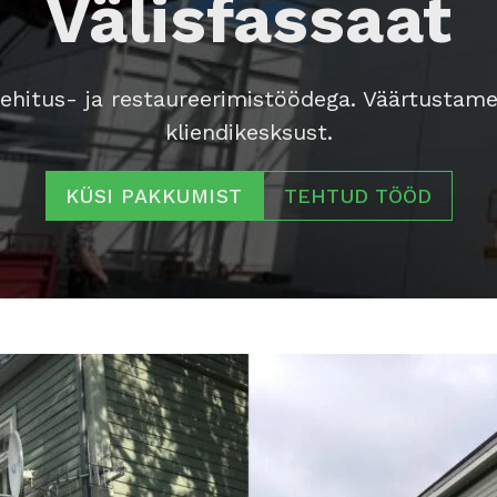
Välisfassaat
hitus- ja restaureerimistöödega. Väärtustame t
kliendikesksust.
TEHTUD TÖÖD
KÜSI PAKKUMIST