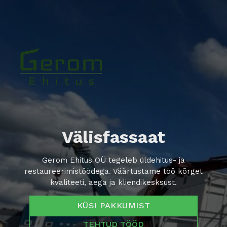
Välisfassaat
Gerom Ehitus OÜ tegeleb üldehitus- ja
restaureerimistöödega. Väärtustame töö kõrget
kvaliteeti, aega ja kliendikesksust.
KÜSI PAKKUMIST
TEHTUD TÖÖD