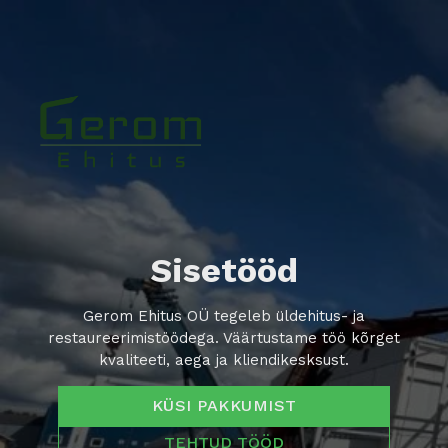
Sisetööd
Gerom Ehitus OÜ tegeleb üldehitus- ja
restaureerimistöödega. Väärtustame töö kõrget
kvaliteeti, aega ja kliendikesksust.
KÜSI PAKKUMIST
TEHTUD TÖÖD