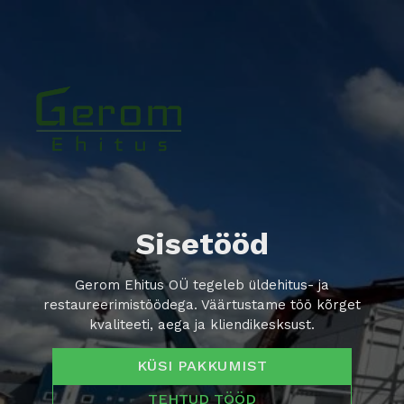
Sisetööd
Gerom Ehitus OÜ tegeleb üldehitus- ja
restaureerimistöödega. Väärtustame töö kõrget
kvaliteeti, aega ja kliendikesksust.
KÜSI PAKKUMIST
TEHTUD TÖÖD