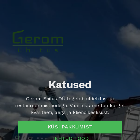
Katused
Gerom Ehitus OÜ tegeleb üldehitus- ja
restaureerimistöödega. Väärtustame töö kõrget
kvaliteeti, aega ja kliendikesksust.
KÜSI PAKKUMIST
TEHTUD TÖÖD